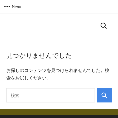
コ
Menu
ン
テ
ン
ま
駱
ツ
駝
る
へ
の
ろ
ス
日
見つかりませんでした
は
ぐ
キ
つ
ッ
＠
づ
プ
お探しのコンテンツを見つけられませんでした。検
晴
く
索をお試しください。
よ・・
耕
雨
検
読
検
索:
索