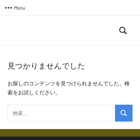
コ
Menu
ン
テ
ン
ま
駱
ツ
駝
る
へ
の
ろ
ス
日
見つかりませんでした
は
ぐ
キ
つ
ッ
＠
づ
プ
お探しのコンテンツを見つけられませんでした。検
晴
く
索をお試しください。
よ・・
耕
雨
検
読
検
索:
索